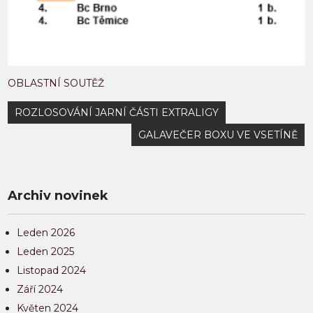
OBLASTNÍ SOUTĚŽ
Navigace
ROZLOSOVÁNÍ JARNÍ ČÁSTI EXTRALIGY
pro
GALAVEČER BOXU VE VSETÍNĚ
příspěvek
Archiv novinek
Leden 2026
Leden 2025
Listopad 2024
Září 2024
Květen 2024