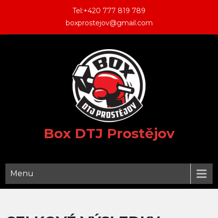
Skip
Tel:+420 777 819 789
to
boxprostejov@gmail.com
content
Box DTJ Prostějov
Menu